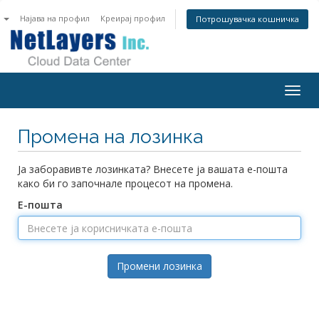
n
Најава на профил
Креирај профил
Потрошувачка кошничка
Togg
navig
Промена на лозинка
Ја заборавивте лозинката? Внесете ја вашата е-пошта
како би го започнале процесот на промена.
Е-пошта
Промени лозинка