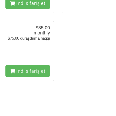
İndi sifariş et
$85.00
monthly
$75.00 quraşdırma haqqı
İndi sifariş et