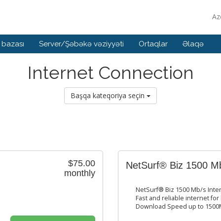
Az
 bazası
Server/Şəbəkə vəziyyəti
Ortaqlar
Əlaqə
Internet Connection
Başqa kateqoriya seçin
$75.00
NetSurf® Biz 1500 Mb
monthly
NetSurf® Biz 1500 Mb/s Inte
Fast and reliable internet fo
Download Speed up to 1500M