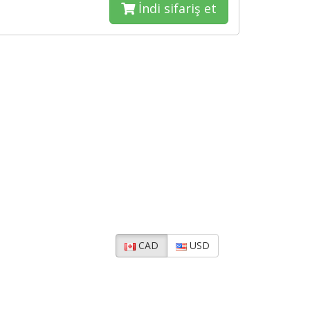
İndi sifariş et
CAD
USD