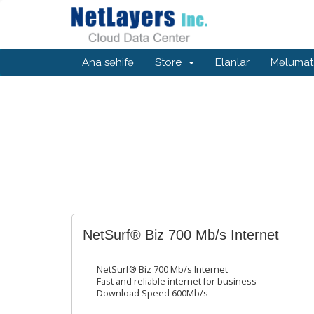
Ana səhifə
Store
Elanlar
Məlumat
NetSurf® Biz 700 Mb/s Internet
NetSurf® Biz 700 Mb/s Internet
Fast and reliable internet for business
Download Speed 600Mb/s