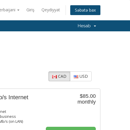
erbaijani
Giriş
Qeydiyyat
Səbətə bax
Hesab
CAD
USD
$85.00
/s Internet
monthly
rnet
r business
b/s (on LAN)