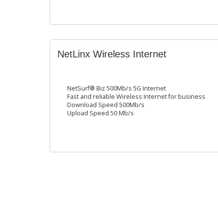
NetLinx Wireless Internet
NetSurf® Biz 500Mb/s 5G Internet
Fast and reliable Wireless Internet for business
Download Speed 500Mb/s
Upload Speed 50 Mb/s