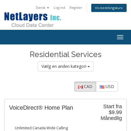
Dansk
Log ind
Register
Vis bestillingskurv
Togg
navig
Residential Services
Vælg en anden kategori
CAD
USD
Start fra
VoiceDirect® Home Plan
$9.99
Månedlig
Unlimited Canada Wide Calling